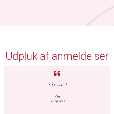
.
- tilfredse klienter
Udpluk af anmeldelser
Så godt!!
Pia
Fysiopilates