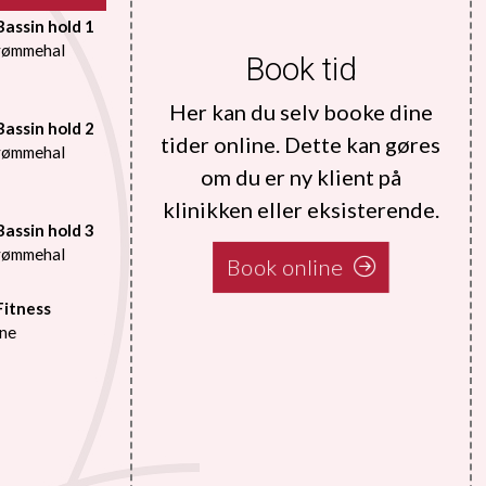
Bassin hold 1
vømmehal
Book tid
Her kan du selv booke dine
Bassin hold 2
tider online. Dette kan gøres
vømmehal
om du er ny klient på
klinikken eller eksisterende.
Bassin hold 3
vømmehal
Book online
Fitness
rne