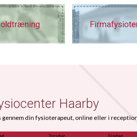
oldtræning
Firma
fysiote
Fysiocenter Haarby
gennem din fysioterapeut, online eller i receptio
ag
Torsdag
Fredag