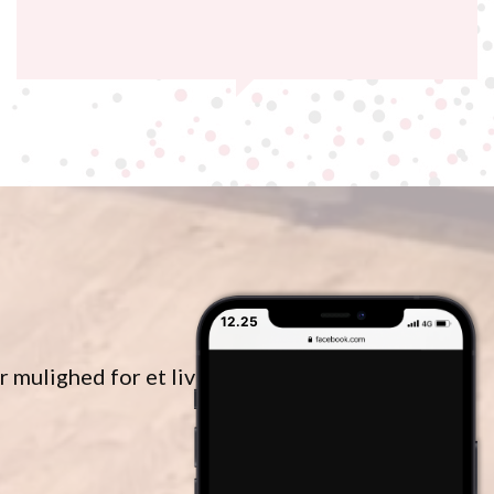
12.25
r mulighed for et liv i bevægelse.