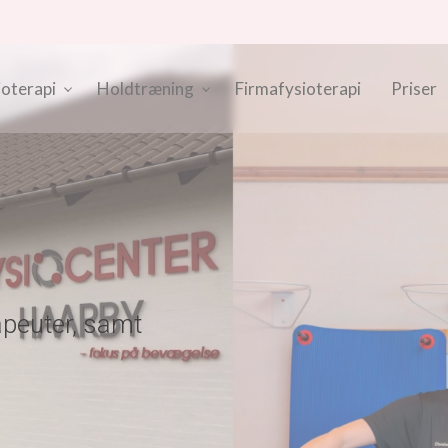
ioterapi
Holdtræning
Firmafysioterapi
Priser
apeuter, samt