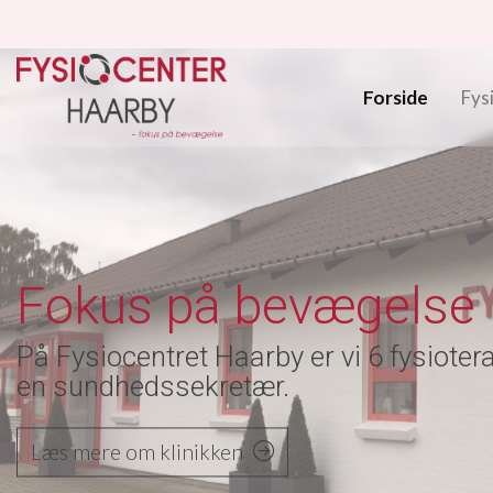
Gå
til
hovedindhold
Forside
Fys
Fokus på bevægelse
På Fysiocentret Haarby er vi 6 fysioter
en sundhedssekretær.
Læs mere om klinikken