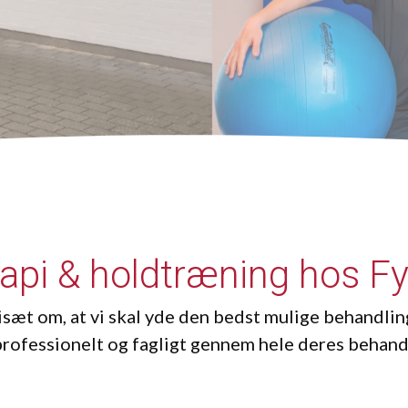
- fokus på bevægelse
erapi & holdtræning hos F
isæt om, at vi skal yde den bedst mulige behandlin
rofessionelt og fagligt gennem hele deres behand