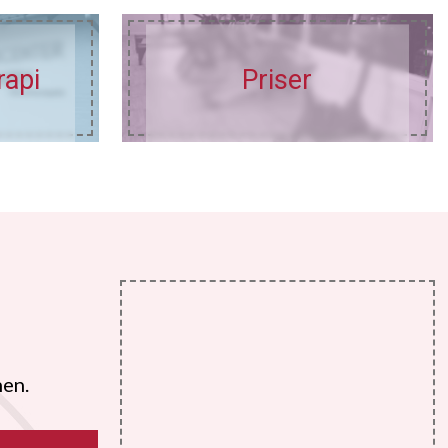
rapi
Priser
nen.