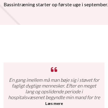
Bassintræning starter op første uge i september
En gang imellem må man bøje sig i støvet for
fagligt dygtige mennesker. Efter en meget
lang og opslidende periode i
hospitalsvæsenet begyndte min mand for tre
måneder siden et optræningsforløb hos
Læs mere