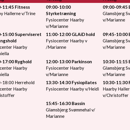
-11:45 Fitness
09:00-10:00
09:00-09:45 
y Hallerne v/Trine
Styrketræning
Glamsbjerg S
Fysiocenter Haarby
v/Marianne
v/Marianne
-15:00 Superviseret
11:00-12:00 GLAiD hold
09:45-10:00 
ingshold
Fysiocenter Haarby v
Glamsbjerg S
center Haarby
/Marianne
v/Marianne
iella
0-17:00 Ryghold
12:00-13:00 Parkinson
10:30-11:15 
center Haarby
Fysiocenter Haarby
Glamsbjerg S
iella
v/Marianne
v/Marianne
-18:00 Herrehold
13:30-14:30 Fysiopilates
10:30-11:30 
center Haarby
Fysiocenter Haarby v/Heidi
Haarby Halle
istoffer
v/Christoffer
15:45-16:30 Bassin
Glamsbjerg Svømmehal v/
Marianne