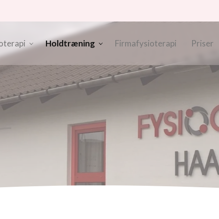
oterapi
Holdtræning
Firmafysioterapi
Priser