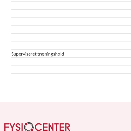
Ryghold
Fitness
Cirkeltræning
Styrketræning
Neurologisk hold
FysioPilates
Superviseret træningshold
Parkinsonhold for yngre
Parkinson
Dans med Parkinson