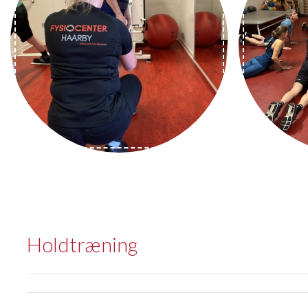
Holdtræning
Varmtvandsbassin
GLAiD- knæ / hofte
Funktionel træning