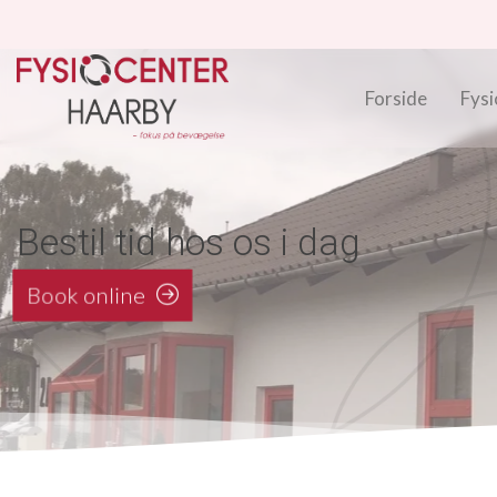
Gå
til
hovedindhold
Forside
Fysi
Bestil tid hos os i dag
Book online