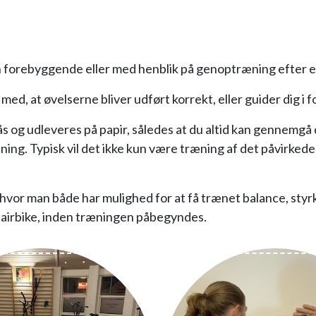
nten forebyggende eller med henblik på genoptræning efter 
ed, at øvelserne bliver udført korrekt, eller guider dig i f
 udleveres på papir, således at du altid kan gennemgå det
ræning. Typisk vil det ikke kun være træning af det påvirk
 hvor man både har mulighed for at få trænet balance, sty
r airbike, inden træningen påbegyndes.