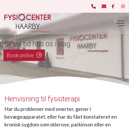
Gå
til
hovedindhold
Bestil tid hos os i dag
Book online
Henvisning til fysioterapi
Har du problemer med smerter, gener i
bevægeapparatet, eller har du fået konstateret en
kronisk sygdom som sklerose, parkinson eller en